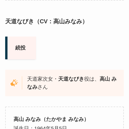
天道なびき（CV：高山みなみ）
続投
天道家次女・
天道なびき
役は、
高山 み
なみ
さん
高山 みなみ（たかやま みなみ）
誕生日：1964年5月5日