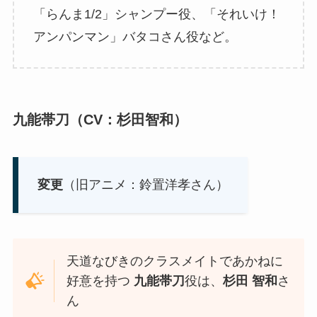
「らんま1/2」シャンプー役、「それいけ！
アンパンマン」バタコさん役など。
九能帯刀（CV：杉田智和）
変更
（旧アニメ：鈴置洋孝さん）
天道なびきのクラスメイトであかねに
好意を持つ
九能帯刀
役は、
杉田 智和
さ
ん