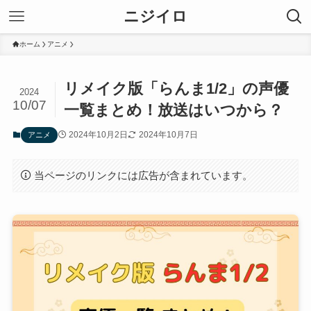
ニジイロ
ホーム
アニメ
リメイク版「らんま1/2」の声優
2024
10/07
一覧まとめ！放送はいつから？
2024年10月2日
2024年10月7日
アニメ
当ページのリンクには広告が含まれています。