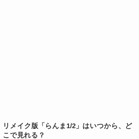
リメイク版「らんま1/2」はいつから、ど
こで見れる？