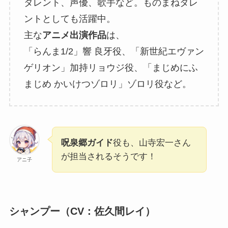
タレント、声優、歌手など。ものまねタレ
ントとしても活躍中。
主な
アニメ出演作品
は、
「らんま1/2」響 良牙役、「新世紀エヴァン
ゲリオン」加持リョウジ役、「まじめにふ
まじめ かいけつゾロリ」ゾロリ役など。
呪泉郷ガイド
役も、山寺宏一さん
が担当されるそうです！
アニ子
シャンプー（CV：佐久間レイ）