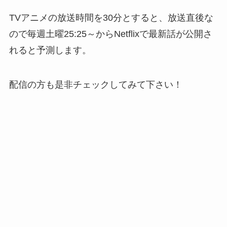
TVアニメの放送時間を30分とすると、放送直後な
ので毎週土曜25:25～からNetflixで最新話が公開さ
れると予測します。
配信の方も是非チェックしてみて下さい！