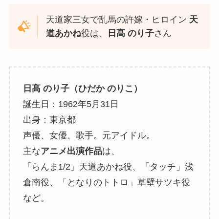
天道家三女で乱馬の許嫁・ヒロイン
天
道あかね
役は、
日髙 のり子
さん
日髙 のり子（ひだか のりこ）
誕生日：1962年5月31日
出身：東京都
声優、女優、歌手。元アイドル。
主な
アニメ出演作品
は、
「らんま1/2」天道あかね役、「タッチ」浅
倉南役、「となりのトトロ」草壁サツキ役
など。