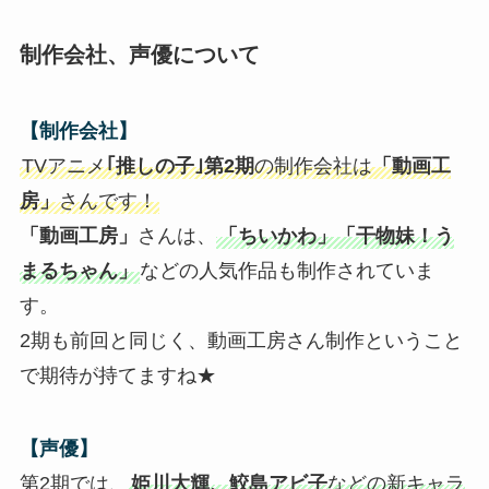
制作会社、声優について
【制作会社】
TVアニメ
｢推しの子｣第2期
の制作会社は
「動画工
房」
さんです！
「動画工房」
さんは、
「ちいかわ」「干物妹！う
まるちゃん」
などの人気作品も制作されていま
す。
2期も前回と同じく、動画工房さん制作ということ
で期待が持てますね★
【声優】
第2期では、
姫川大輝、鮫島アビ子
などの新キャラ