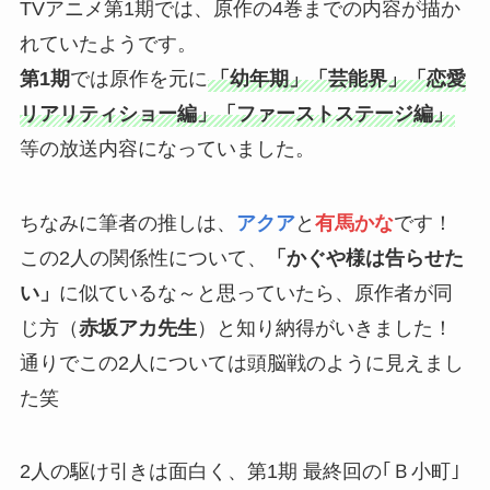
TVアニメ第1期では、原作の4巻までの内容が描か
れていたようです。
第1期
では原作を元に
「幼年期」「芸能界」「恋愛
リアリティショー編」「ファーストステージ編」
等の放送内容になっていました。
ちなみに筆者の推しは、
アクア
と
有馬かな
です！
この2人の関係性について、
「かぐや様は告らせた
い」
に似ているな～と思っていたら、原作者が同
じ方（
赤坂アカ先生
）と知り納得がいきました！
通りでこの2人については頭脳戦のように見えまし
た笑
2人の駆け引きは面白く、第1期 最終回の｢Ｂ小町｣