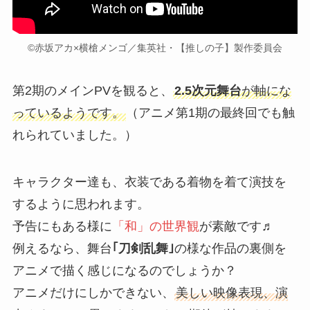
©赤坂アカ×横槍メンゴ／集英社・【推しの子】製作委員会
第2期のメインPVを観ると、
2.5次元舞台
が軸にな
っているようです。
（アニメ第1期の最終回でも触
れられていました。）
キャラクター達も、衣装である着物を着て演技を
するように思われます。
予告にもある様に
「和」の世界観
が素敵です♬
例えるなら、舞台
｢刀剣乱舞｣
の様な作品の裏側を
アニメで描く感じになるのでしょうか？
アニメだけにしかできない、
美しい映像表現、演